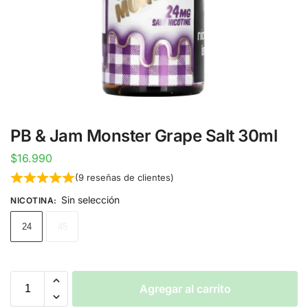
PB & Jam Monster Grape Salt 30ml
$
16.990
(
9
reseñas de clientes)
Sin selección
NICOTINA
:
24
45
Agregar al carrito