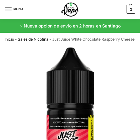
MENU
0
⚡️ Nueva opción de envío en 2 horas en Santiago
Inicio
-
Sales de Nicotina
-
Just Juice White Chocolate Raspberry Cheesecak