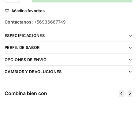
Añadir a favoritos
Contáctanos:
+56936667749
ESPECIFICACIONES
PERFIL DE SABOR
OPCIONES DE ENVÍO
CAMBIOS Y DEVOLUCIONES
Combina bien con
Kings Crest Bar Mango Ice Salt 30ml
$
16.990
Elegir opciones