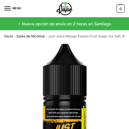
MENU
0
⚡️ Nueva opción de envío en 2 horas en Santiago
Inicio
-
Sales de Nicotina
-
Just Juice Mango Pasion Fruit Super Ice Salt 30m