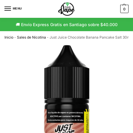
MENU
0
🚚 Envío Express Gratis en Santiago sobre $40.000
Inicio
-
Sales de Nicotina
-
Just Juice Chocolate Banana Pancake Salt 30ml