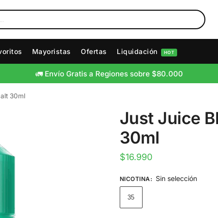
voritos
Mayoristas
Ofertas
Liquidación
HOT
🚛 Envío Gratis a Regiones sobre $80.000
Salt 30ml
Just Juice B
30ml
$
16.990
Sin selección
NICOTINA
:
35