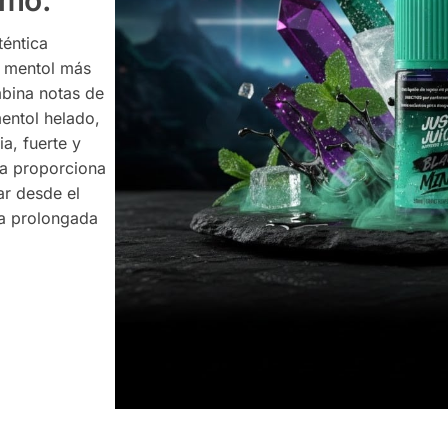
emo.
téntica
l mentol más
mbina notas de
entol helado,
a, fuerte y
da proporciona
ar desde el
ía prolongada