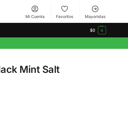
Mi Cuenta
Favoritos
Mayoristas
$
0
0
lack Mint Salt