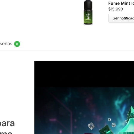
Fume Mint I
$
15.990
Ser notifica
señas
0
para