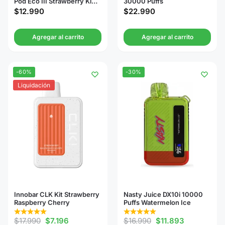
Pod Eco III Strawberry Kiwi
30000 Puffs
20000 Puffs
$
12.990
$
22.990
Agregar al carrito
Agregar al carrito
-60%
-30%
Liquidación
Innobar CLK Kit Strawberry
Nasty Juice DX10i 10000
Raspberry Cherry
Puffs Watermelon Ice
$
17.990
$
7.196
$
16.990
$
11.893