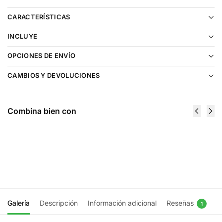
CARACTERÍSTICAS
INCLUYE
OPCIONES DE ENVÍO
CAMBIOS Y DEVOLUCIONES
Combina bien con
Cartucho De Recarga Innobar CLK Pink
Lemonade
$
10.990
Agregar al carrito
Galería
Descripción
Información adicional
Reseñas
1