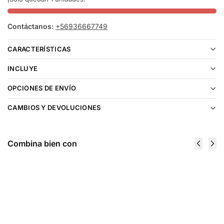
Contáctanos:
+56936667749
CARACTERÍSTICAS
INCLUYE
OPCIONES DE ENVÍO
CAMBIOS Y DEVOLUCIONES
Combina bien con
Fume Eternity
Geek Bar
20000 Puffs
Pulse X
Peach
Watermelon
Watermelon
Ice 25000
Berry
Puffs
$
16.990
$
23.990