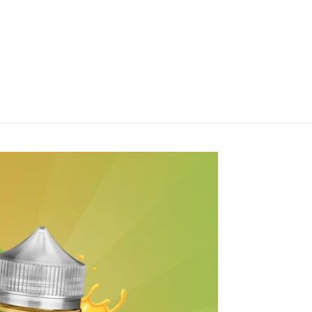
ll Baco Ice 60ml
nes