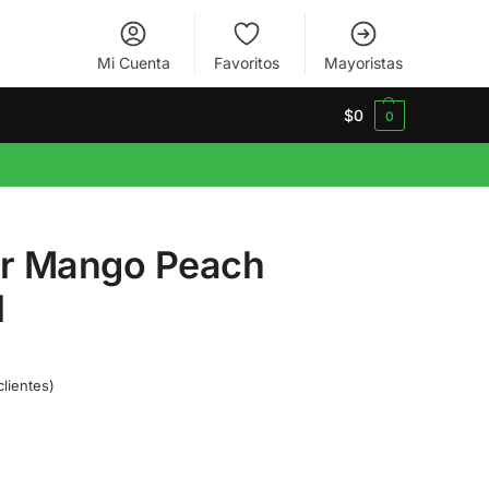
Mi Cuenta
Favoritos
Mayoristas
$
0
0
er Mango Peach
l
lientes)