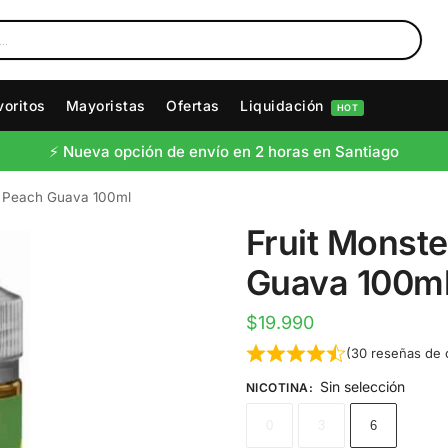
voritos
Mayoristas
Ofertas
Liquidación
HOT
⚡️ Nueva opción de envío en 2 horas en Santiago
o Peach Guava 100ml
Fruit Monst
Guava 100m
$
19.990
(
30
reseñas de c
Sin selección
NICOTINA
:
0
3
6