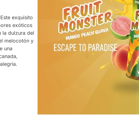
Este exquisito
bores exóticos
 la dulzura del
el melocotón y
de una
ocanada,
alegría.