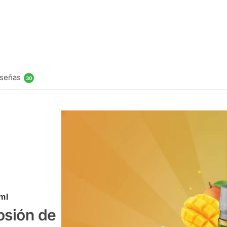
Heaven & He
$
11.990
Elegir opcio
señas
30
ml
osión de