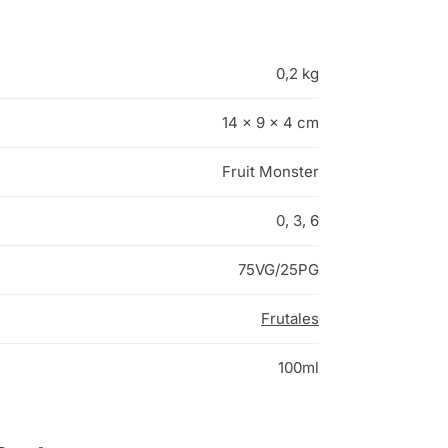
0,2 kg
14 × 9 × 4 cm
Fruit Monster
0, 3, 6
75VG/25PG
Frutales
100ml