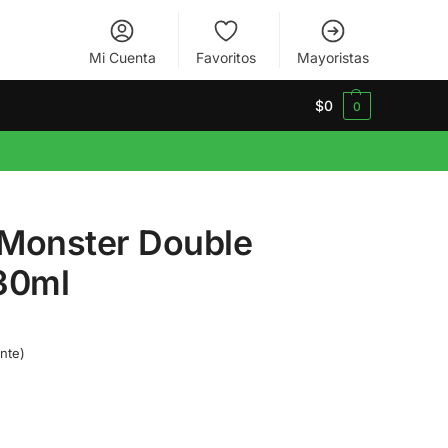
Mi Cuenta
Favoritos
Mayoristas
$
0
0
 Monster Double
30ml
nte)