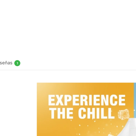
Bali Fruits A
Watermelon 
Strawberry 
$
16.990
Elegir opcio
señas
1