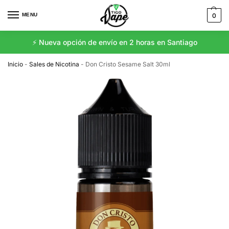
MENU
0
⚡️ Nueva opción de envío en 2 horas en Santiago
Inicio
-
Sales de Nicotina
-
Don Cristo Sesame Salt 30ml