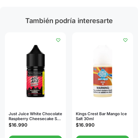
También podría interesarte
Just Juice White Chocolate
Kings Crest Bar Mango Ice
Raspberry Cheesecake Salt
Salt 30ml
30ml
$
16.990
$
16.990