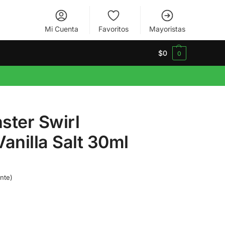
Mi Cuenta
Favoritos
Mayoristas
$
0
0
ster Swirl
anilla Salt 30ml
nte)