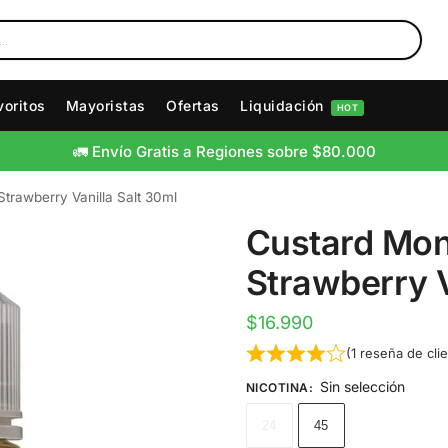
voritos
Mayoristas
Ofertas
Liquidación
HOT
🚛 Envío Gratis a Regiones sobre $80.000
Strawberry Vanilla Salt 30ml
Custard Mon
Strawberry V
$
16.990
(
1
reseña de clie
Sin selección
NICOTINA
:
24
45