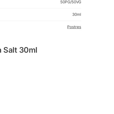
50PG/50VG
30ml
Postres
a Salt 30ml