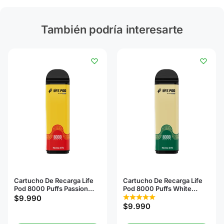
También podría interesarte
Cartucho De Recarga Life
Cartucho De Recarga Life
Pod 8000 Puffs Passion
Pod 8000 Puffs White
Fruit Mango
Mocha Ice
$
9.990
$
9.990