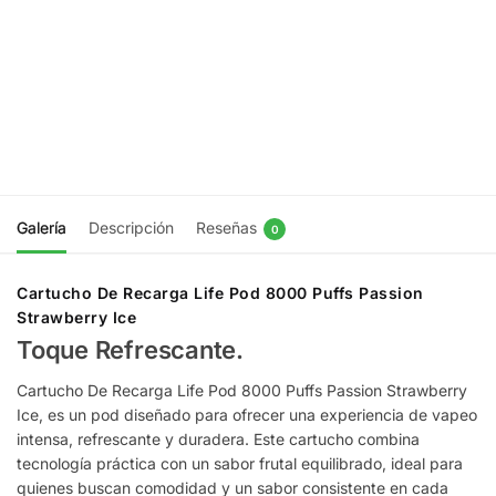
8000 Puffs
8000 Puffs
Apple
Blue Razz
Berries Ice
Ice
$
9.990
$
9.990
Agregar
Agregar
al
al
carrito
carrito
Galería
Descripción
Reseñas
0
Cartucho De Recarga Life Pod 8000 Puffs Passion
Strawberry Ice
Toque Refrescante.
Cartucho De Recarga Life Pod 8000 Puffs Passion Strawberry
Ice, es un pod diseñado para ofrecer una experiencia de vapeo
intensa, refrescante y duradera. Este cartucho combina
tecnología práctica con un sabor frutal equilibrado, ideal para
quienes buscan comodidad y un sabor consistente en cada