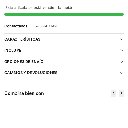
¡Este artículo se está vendiendo rápido!
Contáctanos:
+56936667749
CARACTERÍSTICAS
INCLUYE
OPCIONES DE ENVÍO
CAMBIOS Y DEVOLUCIONES
Combina bien con
Cartucho
Cartucho
De
De
Recarga
Recarga
Life Pod
Life Pod