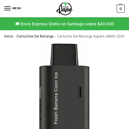
MENU
0
🚚 Envío Express Gratis en Santiago sobre $40.000
Inicio
-
Cartuchos De Recarga
-
Cartucho De Recarga Aspark eMAG 20000 P