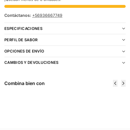
Contáctanos:
+56936667749
ESPECIFICACIONES
PERFIL DE SABOR
OPCIONES DE ENVÍO
CAMBIOS Y DEVOLUCIONES
Combina bien con
PulseLiq By Geek Bar Sour Apple B - Burst
Salt 30ml
$
15.990
Agregar al carrito