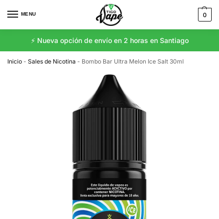
MENU
0
⚡️ Nueva opción de envío en 2 horas en Santiago
Inicio
-
Sales de Nicotina
-
Bombo Bar Ultra Melon Ice Salt 30ml