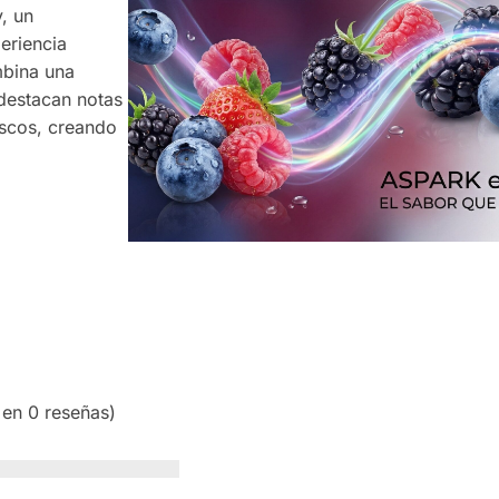
, un
eriencia
mbina una
 destacan notas
escos, creando
 en 0 reseñas)