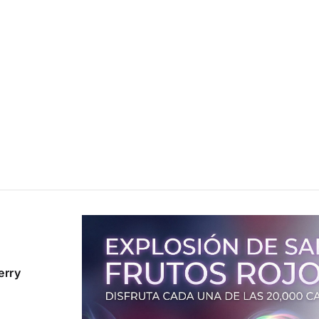
Ice
$
14.990
Ser
notificado
erry