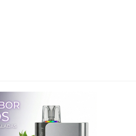
Puffs
Puffs
Fresh
Melon Ice
$
14.990
Banana
Coco Ice
Agregar
$
14.990
al
carrito
Agregar
al
carrito