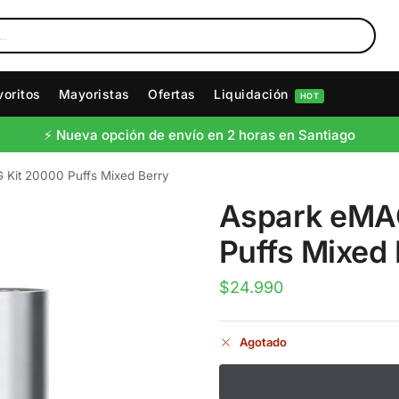
voritos
Mayoristas
Ofertas
Liquidación
HOT
⚡️ Nueva opción de envío en 2 horas en Santiago
 Kit 20000 Puffs Mixed Berry
Aspark eMA
Puffs Mixed 
$
24.990
Agotado