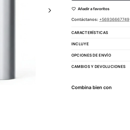
Añadir a favoritos
Contáctanos:
+56936667749
CARACTERÍSTICAS
INCLUYE
OPCIONES DE ENVÍO
CAMBIOS Y DEVOLUCIONES
Combina bien con
Cartucho De
Recarga
Aspark
eMAG
20000 Puffs
Blueberry