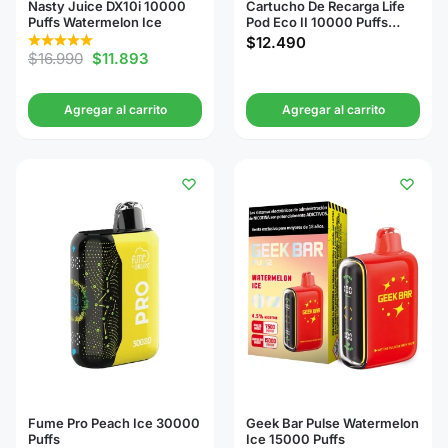
Nasty Juice DX10i 10000
Cartucho De Recarga Life
Puffs Watermelon Ice
Pod Eco II 10000 Puffs
Watermelon Ice
$
12.490
$
16.990
$
11.893
Agregar al carrito
Agregar al carrito
Fume Pro Peach Ice 30000
Geek Bar Pulse Watermelon
Puffs
Ice 15000 Puffs