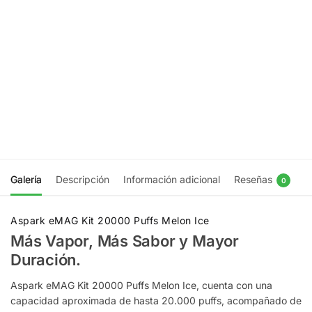
20000
20000
Puffs
Puffs
Blueberry
Fresh
Ice
Banana
$
14.990
Coco Ice
$
14.990
Agregar
al
Agregar
carrito
al
carrito
Galería
Descripción
Información adicional
Reseñas
0
Aspark eMAG Kit 20000 Puffs Melon Ice
Más Vapor, Más Sabor y Mayor
Duración.
Aspark eMAG Kit 20000 Puffs Melon Ice, cuenta con una
capacidad aproximada de hasta 20.000 puffs, acompañado de