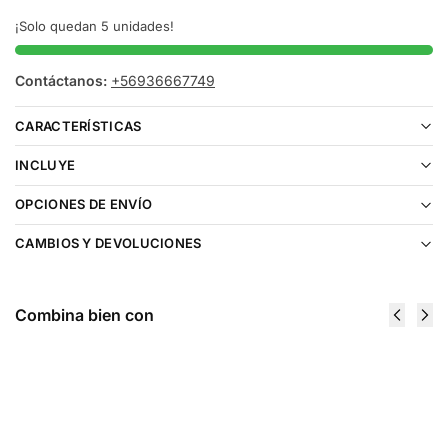
¡Solo quedan 5 unidades!
Contáctanos:
+56936667749
CARACTERÍSTICAS
INCLUYE
OPCIONES DE ENVÍO
CAMBIOS Y DEVOLUCIONES
Combina bien con
Cartucho
Cartucho
De
De
Recarga
Recarga
Aspark
Aspark
eMAG
eMAG