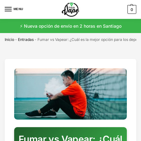
MENU
0
⚡️ Nueva opción de envío en 2 horas en Santiago
Inicio
-
Entradas
-
Fumar vs Vapear: ¿Cuál es la mejor opción para los deport
Fumar vs Vapear: ¿Cuál