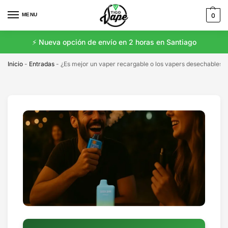
MENU
0
⚡️ Nueva opción de envío en 2 horas en Santiago
Inicio
-
Entradas
-
¿Es mejor un vaper recargable o los vapers desechables?