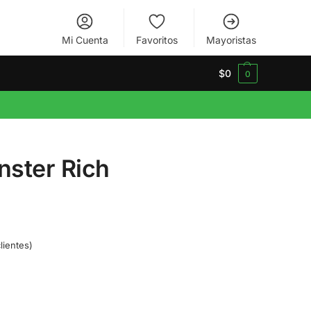
Mi Cuenta
Favoritos
Mayoristas
$
0
0
ster Rich
lientes)