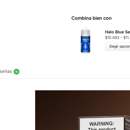
Combina bien con
Halo Blue S
$
10.493
-
$
11
Elegir opcio
señas
15