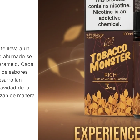
te lleva a un
aco ahumado se
caramelo. Cada
 los sabores
sarrollan
uavidad de la
lazan de manera