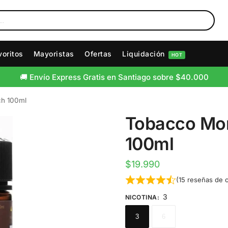
voritos
Mayoristas
Ofertas
Liquidación
HOT
🚛 Envío Gratis a Regiones sobre $80.000
ch 100ml
Tobacco Mon
100ml
$
19.990
(
15
reseñas de c
3
NICOTINA
:
3
6