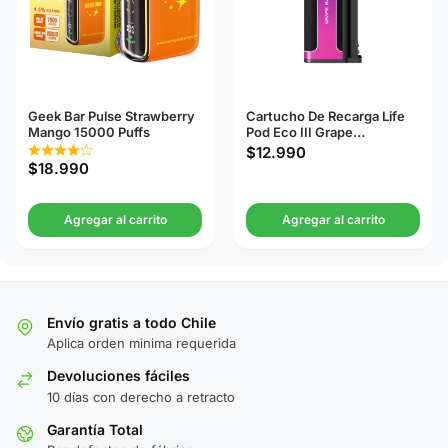
Geek Bar Pulse Strawberry
Cartucho De Recarga Life
Mango 15000 Puffs
Pod Eco III Grape
Bubblegum 20000 Puffs
$
12.990
$
18.990
Agregar al carrito
Agregar al carrito
Envío gratis a todo Chile
Aplica orden minima requerida
Devoluciones fáciles
10 días con derecho a retracto
Garantía Total