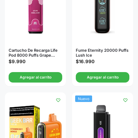
Cartucho De Recarga Life
Fume Eternity 20000 Puffs
Pod 8000 Puffs Grape
Lush Ice
Bubblegum
$
9.990
$
16.990
Agregar al carrito
Agregar al carrito
Nuevo