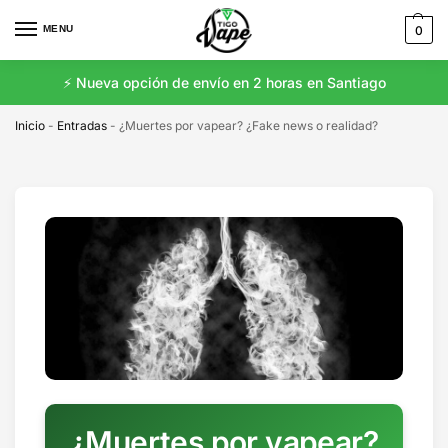
MENU
0
⚡️ Nueva opción de envío en 2 horas en Santiago
Inicio
-
Entradas
-
¿Muertes por vapear? ¿Fake news o realidad?
¿Muertes por vapear?