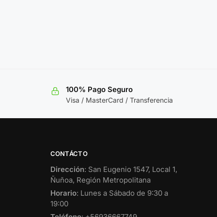
100% Pago Seguro
Visa / MasterCard / Transferencia
CONTÁCTO
Dirección
: San Eugenio 1547, Local 1,
Ñuñoa, Región Metropolitana
Horario
: Lunes a Sábado de 9:30 a
19:00
Teléfono
: +56936667749