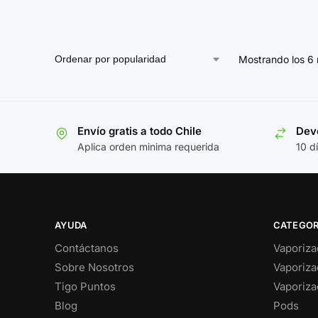
Mostrando los 6 
Envío gratis a todo Chile
Devo
Aplica orden minima requerida
10 d
AYUDA
CATEGOR
Contáctanos
Vaporiza
Sobre Nosotros
Vaporiza
Tigo Puntos
Vaporiza
Blog
Pods