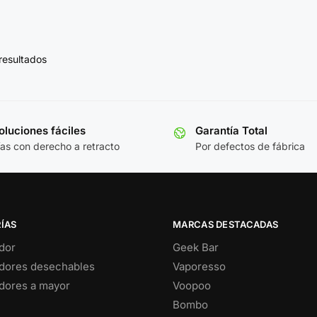
resultados
luciones fáciles
Garantía Total
ías con derecho a retracto
Por defectos de fábrica
ÍAS
MARCAS DESTACADAS
dor
Geek Bar
dores desechables
Vaporesso
dores a mayor
Voopoo
Bombo