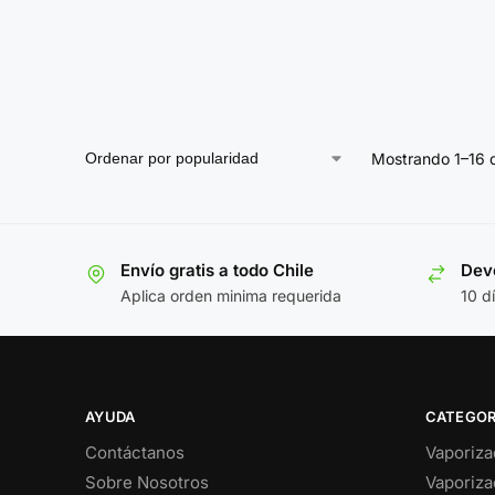
Mostrando 1–16 d
Envío gratis a todo Chile
Devo
Aplica orden minima requerida
10 d
AYUDA
CATEGOR
Contáctanos
Vaporiza
Sobre Nosotros
Vaporiza