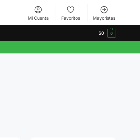
Mi Cuenta
Favoritos
Mayoristas
$
0
0