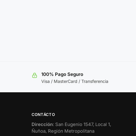
100% Pago Seguro
Visa / MasterCard / Transferencia
CONTÁCTO
Dirección
: San Eugenio 1547, Local 1,
Ñuñoa, Región Metropolitana