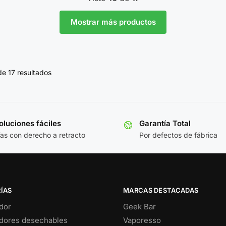
Mostrar más productos
e 17 resultados
luciones fáciles
Garantía Total
ías con derecho a retracto
Por defectos de fábrica
ÍAS
MARCAS DESTACADAS
dor
Geek Bar
dores desechables
Vaporesso