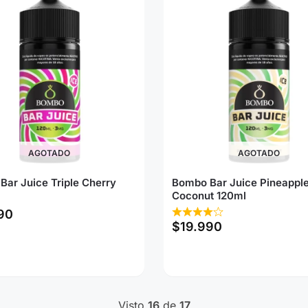
AGOTADO
AGOTADO
ar Juice Triple Cherry
Bombo Bar Juice Pineappl
Coconut 120ml
90
$
19.990
Visto
16
de
17