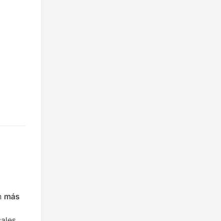
an
más
sales