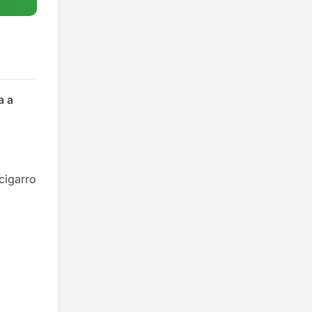
a a
cigarro