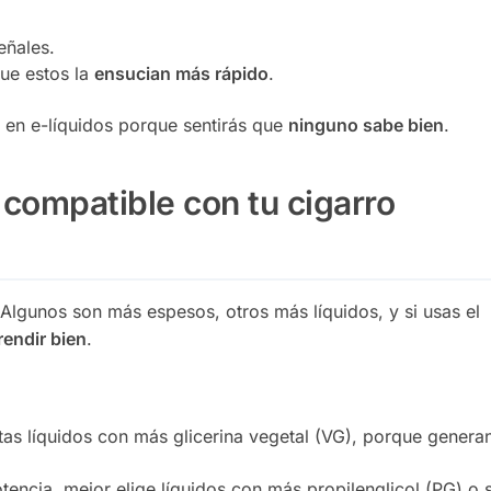
eñales.
ue estos la
ensucian más rápido
.
o
en e-líquidos porque sentirás que
ninguno sabe bien
.
o compatible con tu cigarro
 Algunos son más espesos, otros más líquidos, y si usas el
rendir bien
.
itas líquidos con más glicerina vegetal (VG), porque gener
tencia, mejor elige líquidos con más propilenglicol (PG) o 