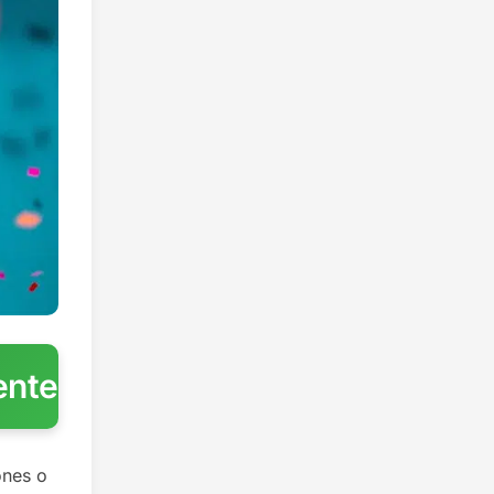
ente
ones o