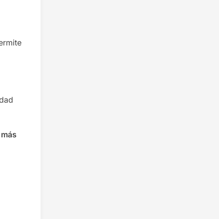
ermite
idad
 más