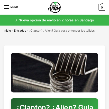
MENU
0
⚡️ Nueva opción de envío en 2 horas en Santiago
Inicio
-
Entradas
-
¿Clapton? ¿Alien? Guía para entender los tejidos
¿Clapton? ¿Alien? Guía