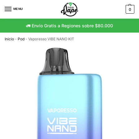
MENU
0
🚛 Envío Gratis a Regiones sobre $80.000
Inicio
-
Pod
-
Vaporesso VIBE NANO KIT