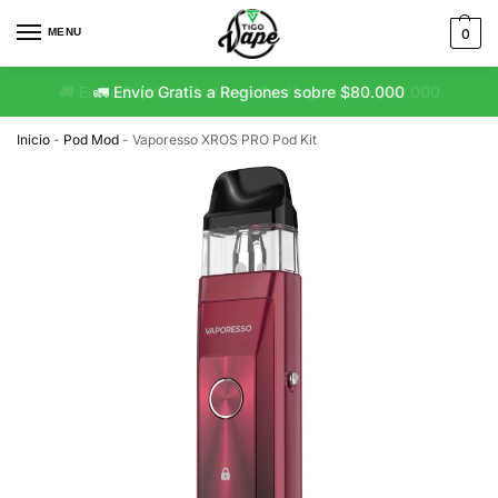
MENU
0
🚛 Envío Gratis a Regiones sobre $80.000
Inicio
-
Pod Mod
-
Vaporesso XROS PRO Pod Kit