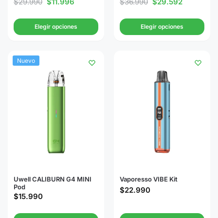
$
29.990
$
11.996
$
36.990
$
29.592
Elegir opciones
Elegir opciones
Nuevo
Uwell CALIBURN G4 MINI
Vaporesso VIBE Kit
Pod
$
22.990
$
15.990