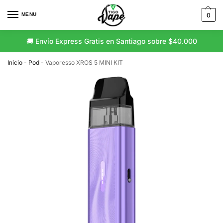
MENU
0
🚚 Envío Express Gratis en Santiago sobre $40.000
Inicio
-
Pod
-
Vaporesso XROS 5 MINI KIT