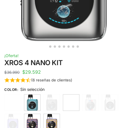
¡Oferta!
XROS 4 NANO KIT
$
29.592
$
36.990
(
6
reseñas de clientes)
Sin selección
COLOR
: