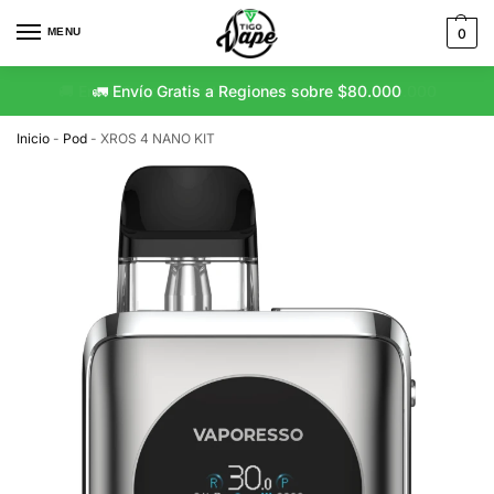
MENU
0
🚛 Envío Gratis a Regiones sobre $80.000
Inicio
-
Pod
-
XROS 4 NANO KIT