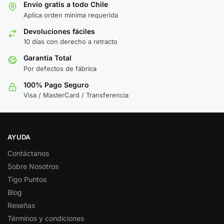
Envío gratis a todo Chile
Aplica orden minima requerida
Devoluciones fáciles
10 días con derecho a retracto
Garantía Total
Por defectos de fábrica
100% Pago Seguro
Visa / MasterCard / Transferencia
AYUDA
Contáctanos
Sobre Nosotros
Tigo Puntos
Blog
Reseñas
Términos y condiciones