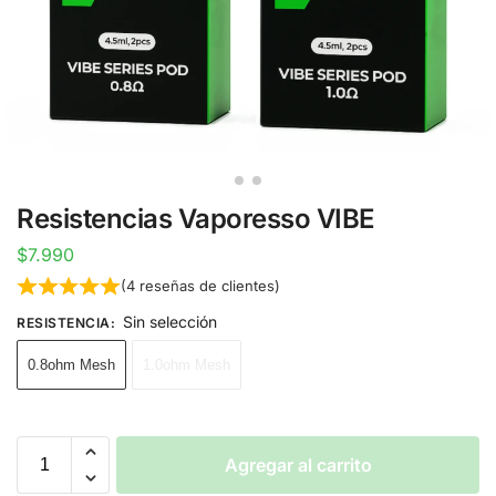
Resistencias Vaporesso VIBE
$
7.990
(
4
reseñas de clientes)
Sin selección
RESISTENCIA
:
0.8ohm Mesh
1.0ohm Mesh
Agregar al carrito