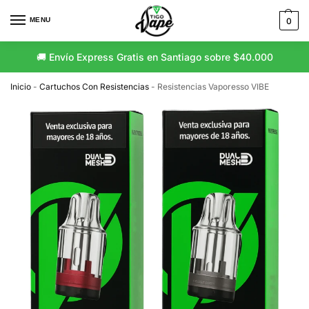
MENU
0
🚚 Envío Express Gratis en Santiago sobre $40.000
Inicio
-
Cartuchos Con Resistencias
-
Resistencias Vaporesso VIBE