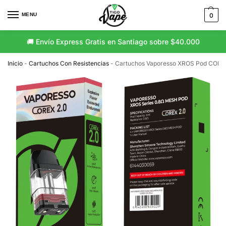
MENU
0
🚚 Envío Express Gratis en Santiago sobre $40.000
🚛 Envío Gratis a Regiones sobre $80.000
Inicio
-
Cartuchos Con Resistencias
-
Cartuchos Vaporesso XROS Pod CORE