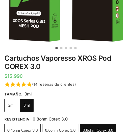
Cartuchos Vaporesso XROS Pod
COREX 3.0
$
15.990
(
14
reseñas de clientes)
3ml
TAMAÑO
:
2ml
3ml
0.8ohm Corex 3.0
RESISTENCIA
:
0.4ohm Corex 3.0
0.6ohm Corex 3.0
0.8ohm Corex 3.0