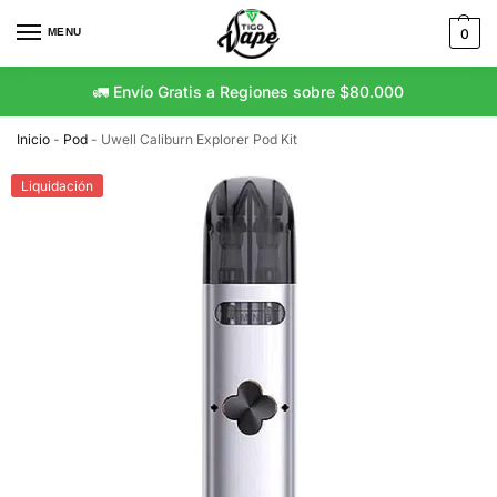
MENU
0
🚛 Envío Gratis a Regiones sobre $80.000
Inicio
-
Pod
-
Uwell Caliburn Explorer Pod Kit
Liquidación